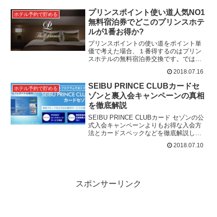
出来るだけ高い交換レートでマイレージ
に移行する。その最...
プリンスポイント使い道人気NO1
ホテル予約で貯める
無料宿泊券でどこのプリンスホテ
ルが1番お得か?
プリンスポイントの使い道をポイント単
価で考えた場合、１番得するのはプリン
スホテルの無料宿泊券交換です。では、
一体どこのプリンスホテルに宿泊した方
2018.07.16
がポイントの使い方としてお得なのか？
をまとめました。ポイ...
SEIBU PRINCE CLUBカードセ
ホテル予約で貯める
ゾンと裏入会キャンペーンの真相
を徹底解説
SEIBU PRINCE CLUBカード セゾンの公
式入会キャンペーンよりもお得な入会方
法とカードスペックなどを徹底解説しま
す。プリンスポイントの価値はとんでも
2018.07.10
なく高いのに実は意外と簡単に貯まるん
です...
スポンサーリンク