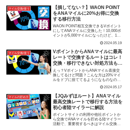
月21日を持って終了することが発表され
ました...
【損してない？】WAON POINT
マイル交換/使う
をANAマイルに20%お得に交換
する移行方法
WAON POINT相互交換できるVポイント
にしてANAマイルに交換した！10,000ポ
イントが5,000マイルになったけど、1マ
イル2円以上で使えるからまぁいいか！え
2024.05.19
っ？言いにくいんだけど2,000...
VポイントからANAマイルに最高
マイル交換/使う
レートで交換するルートはコレ！
交換・移行できない対処方法も解
説
えっ？VポイントからANAマイル直接交
換してるけど問題？こんな方は20%マイ
ルをドブに捨ててるようになものなので
めっちゃ損してます。Vポイントから
2024.05.17
ANAマイルへ、 1番お得な交換レートを
知りたい 1ポ...
【JQみずほルート】ANAマイル
マイルの貯め方
最高交換レートで移行する方法を
初心者陸マイラーに解説
ポイントサイトの利用や他社ポイントか
ら交換でANAマイルを貯める陸マイラー
活動で、重要視するべきはマイル交換レ
ート。10万ポイントを、50%で交換：5万