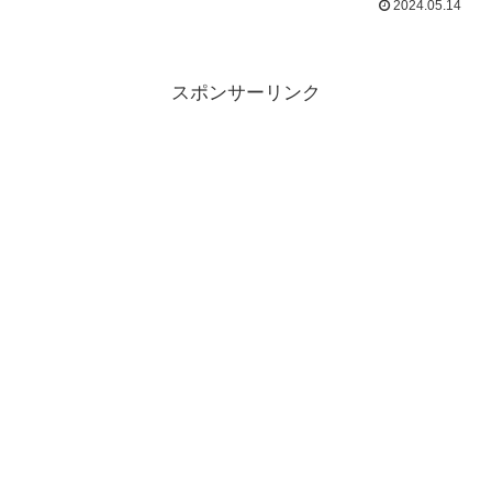
2024.05.14
マイル70%で交換：7万マイル交換率と移
行ルート...
スポンサーリンク