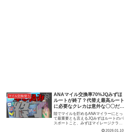
ANAマイル交換率70%JQみずほ
マイル交換/使う
ルートが終了？代替え最高ルート
に必要なクレカは意外な〇〇だっ
た！
陸でマイルを貯めるANAマイラーにとっ
て最重要とも言えるJQみずほルートのパ
スポートこと、みずほマイレージクラブ
カード/ANA(永年無料)の新規申し込みが1
2026.01.10