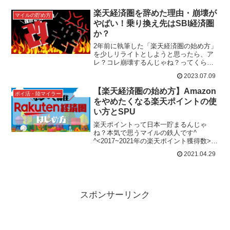
るマイルの鉄人です。au経済圏のメリッ
トをバカでも分...
楽天経済圏を辞めた理由・崩壊が
マイルの貯め方
やばい！乗り換え先はSBI経済圏
か？
2年前に執筆した「楽天経済圏の始め方」
を少しリライトとしようと思ったら、ア
レ？コレ崩壊するんじゃね？ってくらい
変更という名の改悪がやばい量で、やめ
2023.07.09
た人が多いのも納得ですね😅ちなみに僕
も、楽天モバイル→...
【楽天経済圏の始め方】Amazon
ポイ活・陸マイラー
をやめたくなる楽天ポイントの使
い方とSPU
楽天ポイントって日本一貯まるんじゃ
ね？本気で思うマイルの鉄人です^
^<2017~2021年の楽天ポイント獲得数>楽
天ヘビーユーザーって訳じゃないんです
2021.04.29
がなかなか貯まってますね。ダイアモン
ド会員も2年...
スポンサーリンク