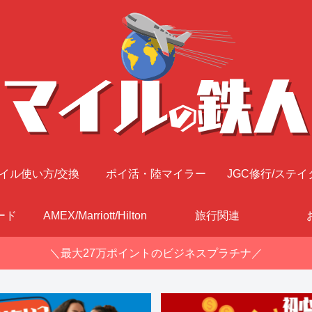
イル使い方/交換
ポイ活・陸マイラー
JGC修行/ステイ
ード
AMEX/Marriott/Hilton
旅行関連
＼最大27万ポイントのビジネスプラチナ／