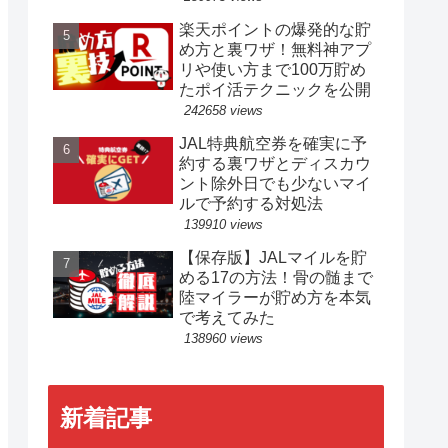
楽天ポイントの爆発的な貯
め方と裏ワザ！無料神アプ
リや使い方まで100万貯め
たポイ活テクニックを公開
242658 views
JAL特典航空券を確実に予
約する裏ワザとディスカウ
ント除外日でも少ないマイ
ルで予約する対処法
139910 views
【保存版】JALマイルを貯
める17の方法！骨の髄まで
陸マイラーが貯め方を本気
で考えてみた
138960 views
新着記事