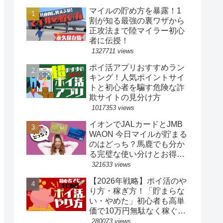
マイルの貯め方を暴露！1
割が知る最強の裏ワザから
正攻法まで陸マイラー初心
者に伝授！
1327711 views
ポイ活アプリおすすめラン
キング！人気ポイントサイ
トと初心者を騙す危険な詐
欺サイトの見分け方
1017353 views
イオンでJALカードとJMB
WAON 今日マイルが貯まる
のはどっち？馬鹿でも分か
る完璧な使い分けとお得な
裏ワザ
321633 views
【2026年戦略】ポイ活のや
り方・稼ぎ方！「貯まらな
い・やめた」初心者も高単
価で10万円無駄なく稼ぐ完
全ロードマップ
280073 views