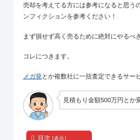
売却を考えてる方には参考になると思う
ンフィクションを参考ください！
まず損せず高く売るために絶対にやるべ
コレにつきます。
メガ発
とか複数社に一括査定できるサー
見積もり金額500万円とか
目次
[
表示
]