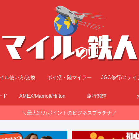
イル使い方/交換
ポイ活・陸マイラー
JGC修行/ステイ
ード
AMEX/Marriott/Hilton
旅行関連
＼最大27万ポイントのビジネスプラチナ／