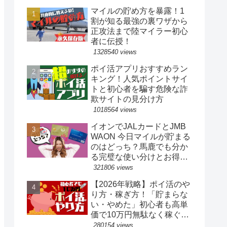
マイルの貯め方を暴露！1
割が知る最強の裏ワザから
正攻法まで陸マイラー初心
者に伝授！
1328540 views
ポイ活アプリおすすめラン
キング！人気ポイントサイ
トと初心者を騙す危険な詐
欺サイトの見分け方
1018564 views
イオンでJALカードとJMB
WAON 今日マイルが貯まる
のはどっち？馬鹿でも分か
る完璧な使い分けとお得な
裏ワザ
321806 views
【2026年戦略】ポイ活のや
り方・稼ぎ方！「貯まらな
い・やめた」初心者も高単
価で10万円無駄なく稼ぐ完
全ロードマップ
280154 views