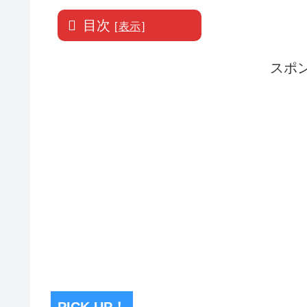
目次
[
表示
]
スポ
PICK UP！