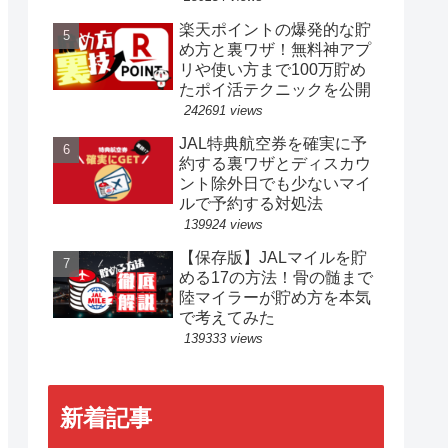
楽天ポイントの爆発的な貯
め方と裏ワザ！無料神アプ
リや使い方まで100万貯め
たポイ活テクニックを公開
242691 views
JAL特典航空券を確実に予
約する裏ワザとディスカウ
ント除外日でも少ないマイ
ルで予約する対処法
139924 views
【保存版】JALマイルを貯
める17の方法！骨の髄まで
陸マイラーが貯め方を本気
で考えてみた
139333 views
新着記事