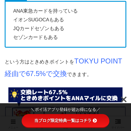
ANA東急カードを持っている
イオンSUGOCAもある
JQカードセゾンもある
セゾンカードもある
TOKYU POINT
という方はときめきポイントを
経由で67.5%で交換
できます。
＼ポイ活アプリ登録が超お得になる／
当ブログ限定特典一覧はコチラ
メニュー
ホーム
検索
トップ
サイドバー