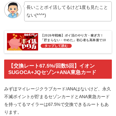
長いことポイ活してるけど1度も見たこと
ない(*^^*)
【2026年戦略】ポイ活のやり方・稼ぎ方！
「貯まらない・やめた」初心者も高単価で10
万円無駄なく稼ぐ完全ロードマップ
【交換レート67.5%/回数5回】イオン
SUGOCA+JQセゾン+ANA東急カード
みずほマイレージクラブカード/ANAはないけど、永久
不滅ポイントが貯まるセゾンカードとANA東急カード
を持ってるマイラーは67.5%で交換できるルートもあ
ります。