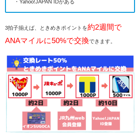
・Yahoo!JAPAN IDがある
約2週間で
3拍子揃えば、ときめきポイントを
ANAマイルに50%で交換
できます。