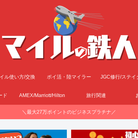
イル使い方/交換
ポイ活・陸マイラー
JGC修行/ステイ
ード
AMEX/Marriott/Hilton
旅行関連
＼最大27万ポイントのビジネスプラチナ／