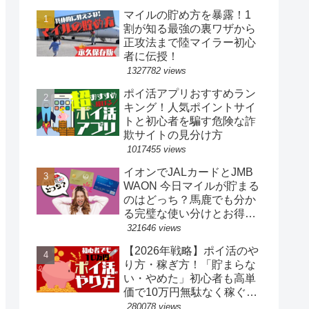
マイルの貯め方を暴露！1
割が知る最強の裏ワザから
正攻法まで陸マイラー初心
者に伝授！
1327782 views
ポイ活アプリおすすめラン
キング！人気ポイントサイ
トと初心者を騙す危険な詐
欺サイトの見分け方
1017455 views
イオンでJALカードとJMB
WAON 今日マイルが貯まる
のはどっち？馬鹿でも分か
る完璧な使い分けとお得な
裏ワザ
321646 views
【2026年戦略】ポイ活のや
り方・稼ぎ方！「貯まらな
い・やめた」初心者も高単
価で10万円無駄なく稼ぐ完
全ロードマップ
280078 views