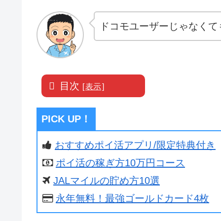
ドコモユーザーじゃなくて
目次
[
表示
]
PICK UP！
おすすめポイ活アプリ/限定特典付き
ポイ活の稼ぎ方10万円コース
JALマイルの貯め方10選
永年無料！最強ゴールドカード4枚