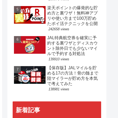
楽天ポイントの爆発的な貯
め方と裏ワザ！無料神アプ
リや使い方まで100万貯め
たポイ活テクニックを公開
242658 views
JAL特典航空券を確実に予
約する裏ワザとディスカウ
ント除外日でも少ないマイ
ルで予約する対処法
139910 views
【保存版】JALマイルを貯
める17の方法！骨の髄まで
陸マイラーが貯め方を本気
で考えてみた
138981 views
新着記事