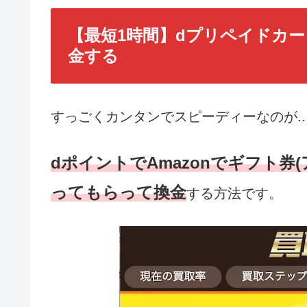
【最短1時間】dプリペイドカー
金する
すっごくカンタンでスピーディーなのが..
dポイントでAmazonでギフト券
ってもらって換金
する方法です。