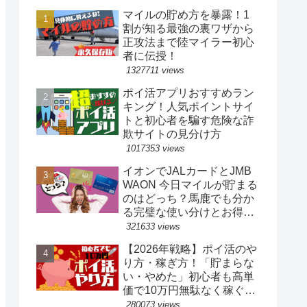
マイルの貯め方を暴露！1
割が知る最強の裏ワザから
正攻法まで陸マイラー初心
者に伝授！
1327711 views
ポイ活アプリおすすめラン
キング！人気ポイントサイ
トと初心者を騙す危険な詐
欺サイトの見分け方
1017353 views
イオンでJALカードとJMB
WAON 今日マイルが貯まる
のはどっち？馬鹿でも分か
る完璧な使い分けとお得な
裏ワザ
321633 views
【2026年戦略】ポイ活のや
り方・稼ぎ方！「貯まらな
い・やめた」初心者も高単
価で10万円無駄なく稼ぐ完
全ロードマップ
280073 views