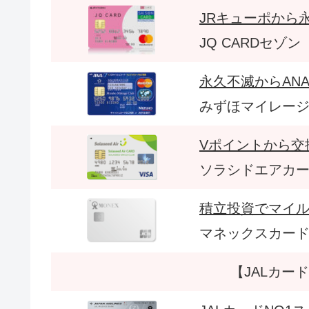
JRキューポから
JQ CARDセゾン
永久不滅からAN
みずほマイレージ
Vポイントから交
ソラシドエアカ
積立投資でマイ
マネックスカー
【JALカー