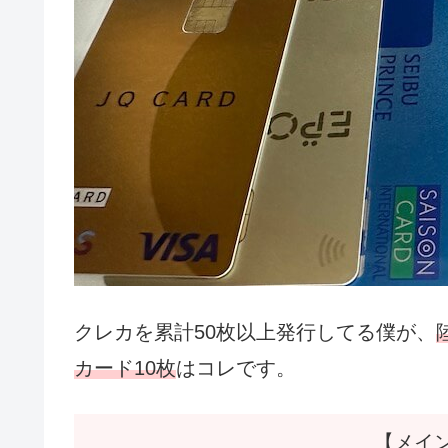
クレカを累計50枚以上発行してる僕が、
カード10枚
はコレです。
【メイ