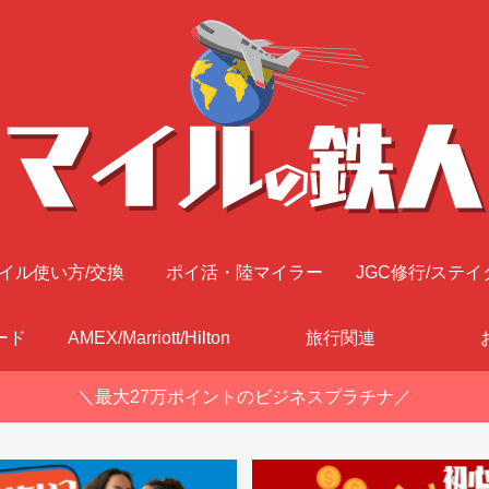
イル使い方/交換
ポイ活・陸マイラー
JGC修行/ステイ
ード
AMEX/Marriott/Hilton
旅行関連
＼最大27万ポイントのビジネスプラチナ／