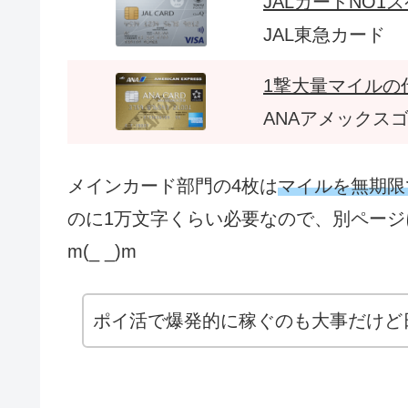
JALカードNO1
JAL東急カード
1撃大量マイルの
ANAアメックス
メインカード部門の4枚は
マイルを無期限
のに1万文字くらい必要なので、別ペー
m(_ _)m
ポイ活で爆発的に稼ぐのも大事だけど日