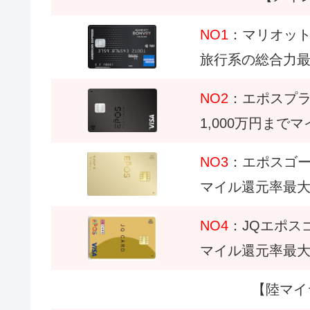
NO1
：マリオッ
旅行系の総合力
NO2
：エポスプ
1,000万円までマ
NO3
：エポスゴ
マイル還元率最大1
NO4
：JQエポス
マイル還元率最大1
【陸マイ