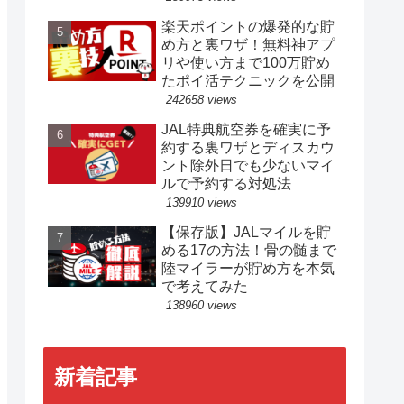
楽天ポイントの爆発的な貯
め方と裏ワザ！無料神アプ
リや使い方まで100万貯め
たポイ活テクニックを公開
242658 views
JAL特典航空券を確実に予
約する裏ワザとディスカウ
ント除外日でも少ないマイ
ルで予約する対処法
139910 views
【保存版】JALマイルを貯
める17の方法！骨の髄まで
陸マイラーが貯め方を本気
で考えてみた
138960 views
新着記事