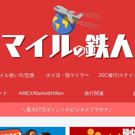
イル使い方/交換
ポイ活・陸マイラー
JGC修行/ステイ
ード
AMEX/Marriott/Hilton
旅行関連
＼最大27万ポイントのビジネスプラチナ／