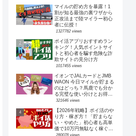
マイルの貯め方を暴露！1
割が知る最強の裏ワザから
正攻法まで陸マイラー初心
者に伝授！
1327782 views
ポイ活アプリおすすめラン
キング！人気ポイントサイ
トと初心者を騙す危険な詐
欺サイトの見分け方
1017455 views
イオンでJALカードとJMB
WAON 今日マイルが貯まる
のはどっち？馬鹿でも分か
る完璧な使い分けとお得な
裏ワザ
321646 views
【2026年戦略】ポイ活のや
り方・稼ぎ方！「貯まらな
い・やめた」初心者も高単
価で10万円無駄なく稼ぐ完
全ロードマップ
280078 views