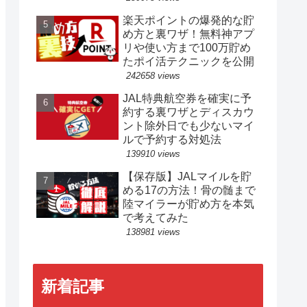
楽天ポイントの爆発的な貯
め方と裏ワザ！無料神アプ
リや使い方まで100万貯め
たポイ活テクニックを公開
242658 views
JAL特典航空券を確実に予
約する裏ワザとディスカウ
ント除外日でも少ないマイ
ルで予約する対処法
139910 views
【保存版】JALマイルを貯
める17の方法！骨の髄まで
陸マイラーが貯め方を本気
で考えてみた
138981 views
新着記事